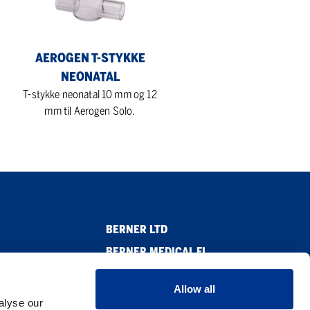
Neonatal
AEROGEN T-STYKKE
NEONATAL
T-stykke neonatal 10 mm og 12
mm til Aerogen Solo.
BERNER LTD
BERNER MEDICAL FI
NINGSLINJER
BERNER MEDICAL SE
Allow all
BERNRER MEDICAL DK
alyse our