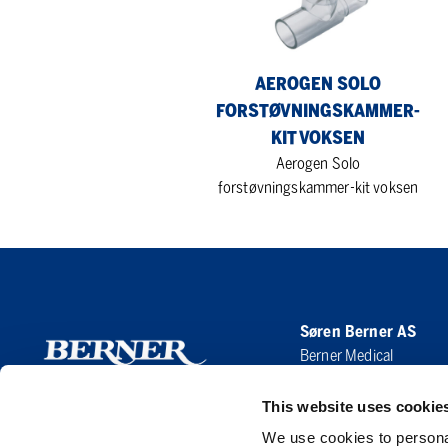
kit
voksen
AEROGEN SOLO
FORSTØVNINGSKAMMER-
KIT VOKSEN
Aerogen Solo
forstøvningskammer-kit voksen
Søren Berner AS
Berner Medical
Hoffsveien 1 A
0275 Oslo
This website uses cookie
We use cookies to personal