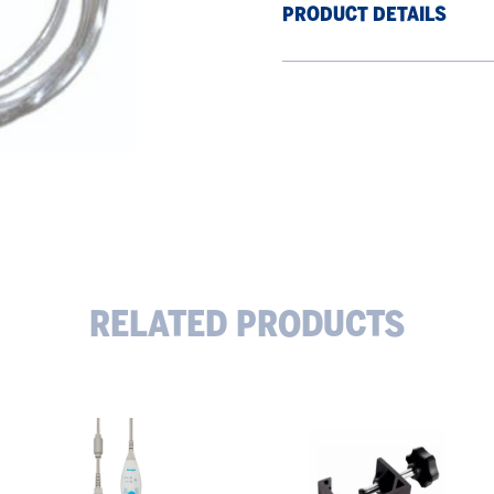
PRODUCT DETAILS
RELATED PRODUCTS
Aerogen
Aerogen
USB-
Universalfeste
styreenhet