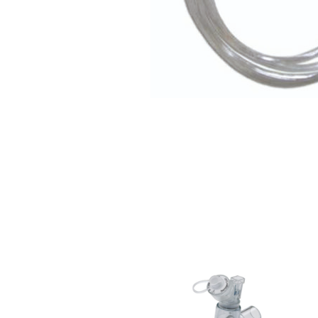
Aerogen
Solo
forstøvningskammer-