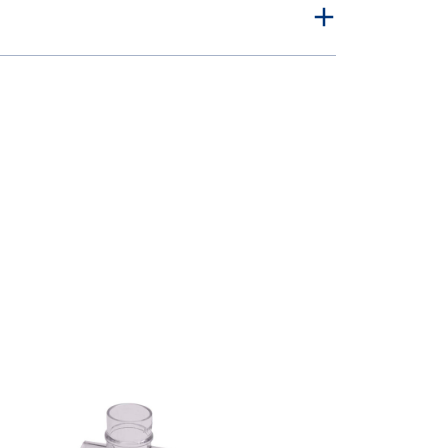
Aerogen
T-
stykke